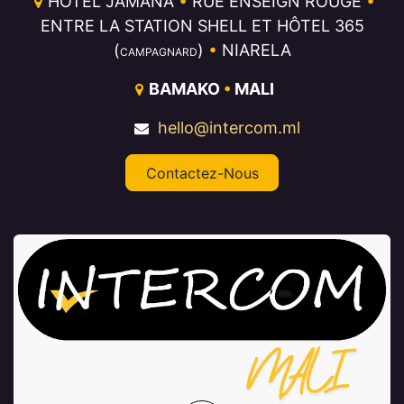
HÔTEL JAMANA
•
RUE ENSEIGN ROUGE
•
ENTRE LA STATION SHELL ET HÔTEL 365
(
)
•
NIARELA
CAMPAGNARD
BAMAKO
•
MALI
hello@intercom.ml
Contactez-Nous