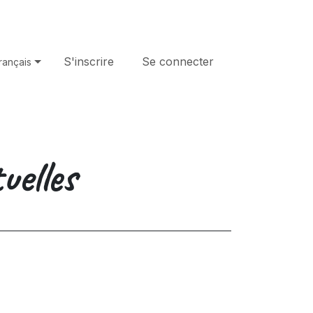
Cours
Aide
S'inscrire
Se connecter
rançais
elles​