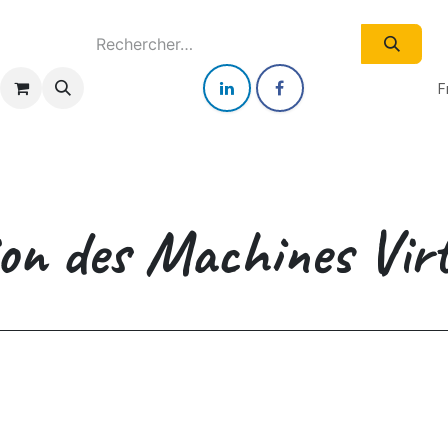
e
Nos Services IT
Qui sommes-nous ?
Tarifs
Blog
F
on des Machines Virtu