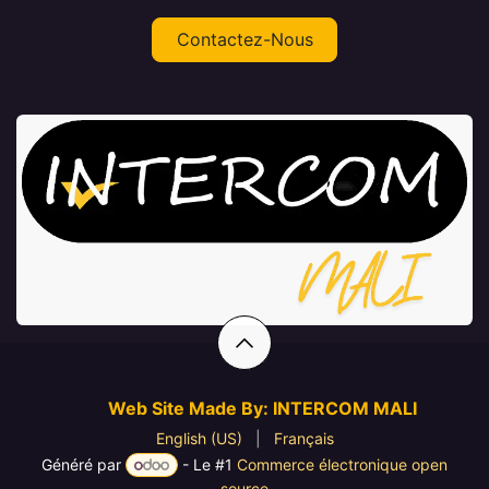
Contactez-Nous
Web Site Made By: INTERCOM MALI
English (US)
|
Français
Généré par
- Le #1
Commerce électronique open
source