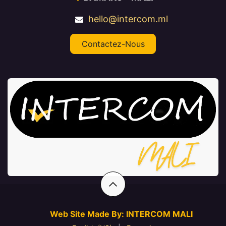
hello@intercom.ml
Contactez-Nous
Web Site Made By: INTERCOM MALI