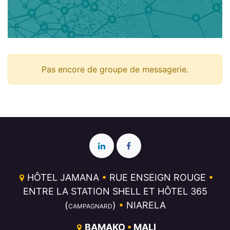
Pas encore de groupe de messagerie.
HÔTEL JAMANA
•
RUE ENSEIGN ROUGE
•
ENTRE LA STATION SHELL ET HÔTEL 365
(
)
•
NIARELA
CAMPAGNARD
BAMAKO
•
MALI